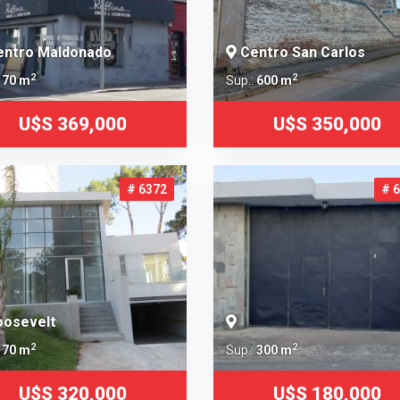
ntro Maldonado
Centro San Carlos
2
2
:
70 m
Sup.:
600 m
U$S 369,000
U$S 350,000
# 6372
# 
osevelt
2
2
:
70 m
Sup.:
300 m
U$S 320,000
U$S 180,000