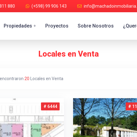
 811 880
(+598) 99 906 143
info@machadoinmobiliaria
Propiedades
Proyectos
Sobre Nosotros
¿Quere
+
Locales en Venta
 encontraron
20
Locales en Venta
# 6444
# 1