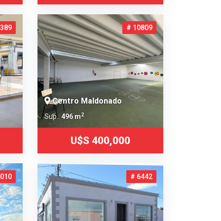
5389
# 10809
Centro Maldonado
2
Sup.:
496 m
U$S 400,000
6010
# 6442