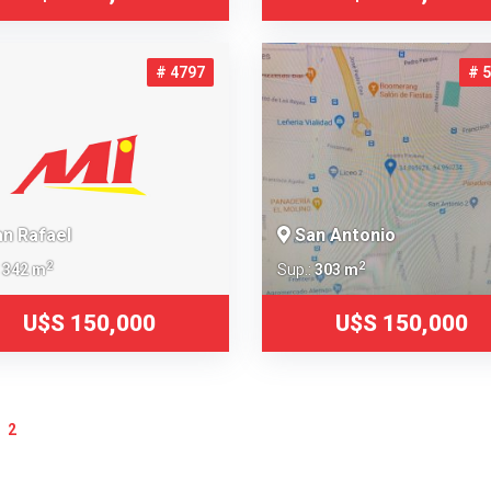
# 4797
# 
n Rafael
San Antonio
2
2
:
342 m
Sup.:
303 m
U$S 150,000
U$S 150,000
2