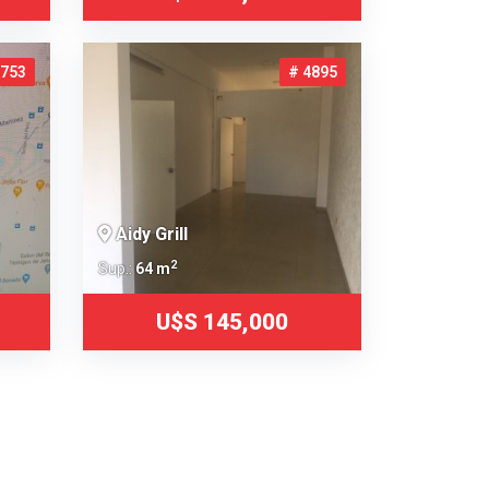
5753
# 4895
Aidy Grill
2
Sup.:
64 m
U$S 145,000