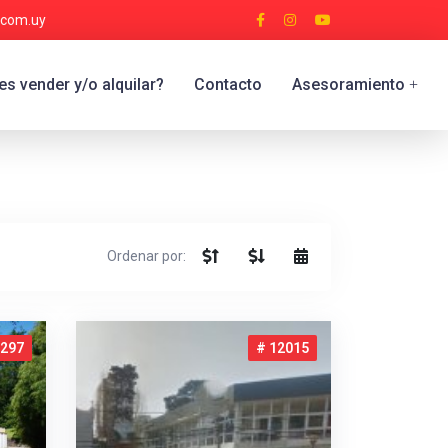
.com.uy
s vender y/o alquilar?
Contacto
Asesoramiento
+
Ordenar por:
1297
# 12015