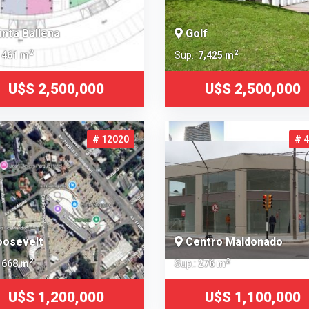
nta Ballena
Golf
2
2
:
461 m
Sup.:
7,425 m
U$S 2,500,000
U$S 2,500,000
# 12020
# 
osevelt
Centro Maldonado
2
2
:
668 m
Sup.:
276 m
U$S 1,200,000
U$S 1,100,000