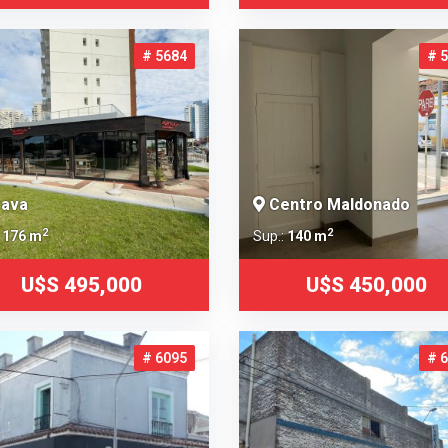
# 5684
# 
ava
Centro Maldonado
2
2
:
176 m
Sup.:
140 m
U$S 495,000
U$S 450,000
# 6095
# 