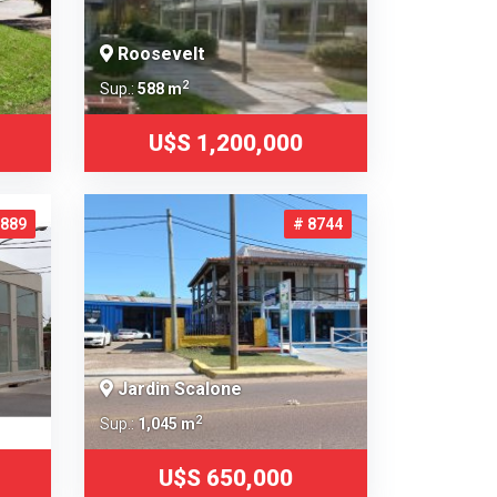
Roosevelt
2
Sup.:
588 m
U$S 1,200,000
4889
# 8744
Jardin Scalone
2
Sup.:
1,045 m
U$S 650,000