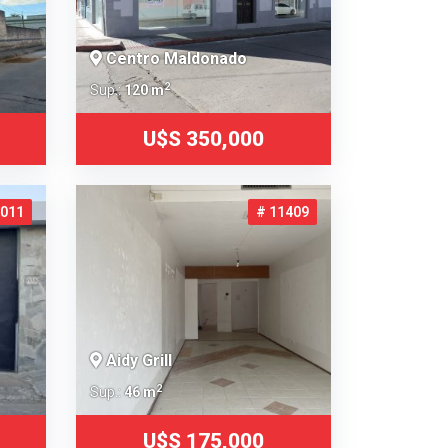
Centro Maldonado
2
Sup.:
120 m
U$S 350,000
6011
# 11409
Aidy Grill
2
Sup.:
46 m
U$S 175,000