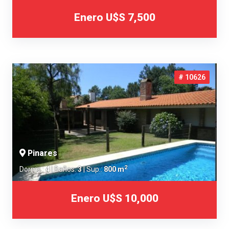
Enero
U$S 7,500
# 10626
Pinares
2
Dorms.:
4
| Baños:
3
| Sup.:
800 m
Enero
U$S 10,000