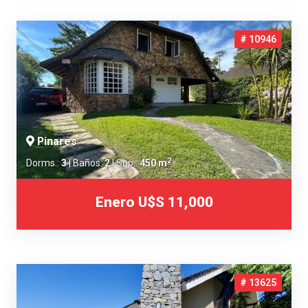
# 10946
Pinares
2
Dorms.:
3
| Baños:
2
| Sup.:
450 m
Enero
U$S 11,000
# 13625