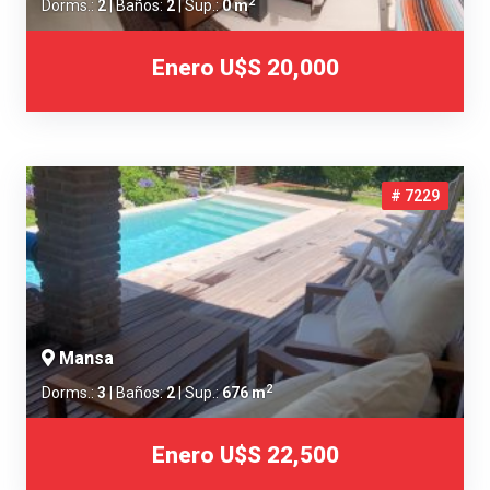
2
Dorms.:
2
| Baños:
2
| Sup.:
0 m
Enero
U$S 20,000
# 7229
Mansa
2
Dorms.:
3
| Baños:
2
| Sup.:
676 m
Enero
U$S 22,500