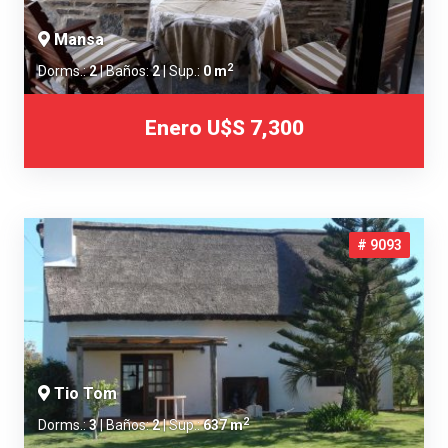
Mansa
2
Dorms.:
2
| Baños:
2
| Sup.:
0 m
Enero
U$S 7,300
# 9093
Tio Tom
2
Dorms.:
3
| Baños:
2
| Sup.:
637 m