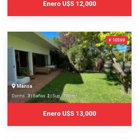
Enero
U$S 12,000
# 10369
Mansa
2
Dorms.:
3
| Baños:
2
| Sup.:
700 m
Enero
U$S 13,000