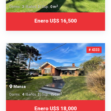
2
Dorms.:
3
| Baños:
3
| Sup.:
0 m
Enero
U$S 16,500
# 4333
Mansa
2
Dorms.:
4
| Baños:
3
| Sup.:
750 m
Enero
U$S 18,000