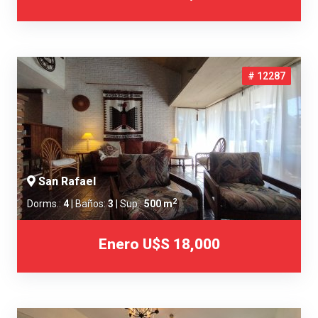
# 12287
San Rafael
2
Dorms.:
4
| Baños:
3
| Sup.:
500 m
Enero
U$S 18,000