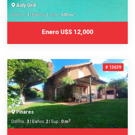
Aidy Grill
2
Dorms.:
3
| Baños:
2
| Sup.:
500 m
Enero
U$S 12,000
# 13639
Pinares
2
Dorms.:
3
| Baños:
2
| Sup.:
0 m