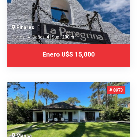
Pinares
2
Dorms.:
4
| Baños:
4
| Sup.:
200 m
Enero
U$S 15,000
# 8973
Mansa