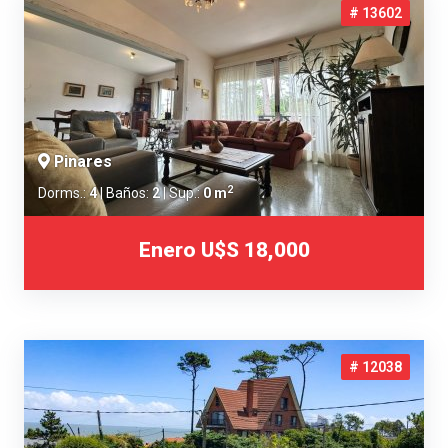
# 13602
Pinares
2
Dorms.:
4
| Baños:
2
| Sup.:
0 m
Enero
U$S 18,000
# 12038