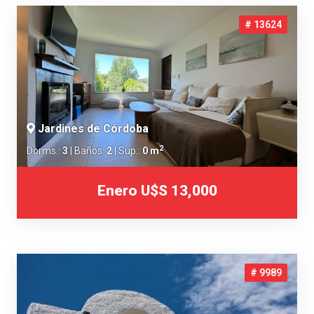
# 13624
Jardines de Córdoba
2
Dorms.:
3
| Baños:
2
| Sup.:
0 m
Enero
U$S 13,000
# 9989