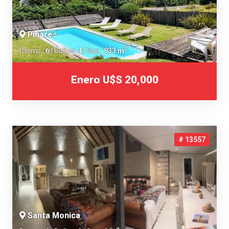
Pinares
2
Dorms.:
6
| Baños:
4
| Sup.:
933 m
Enero
U$S 20,000
# 13557
Santa Monica