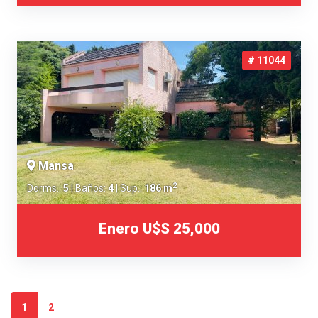
# 11044
Mansa
2
Dorms.:
5
| Baños:
4
| Sup.:
186 m
Enero
U$S 25,000
1
2