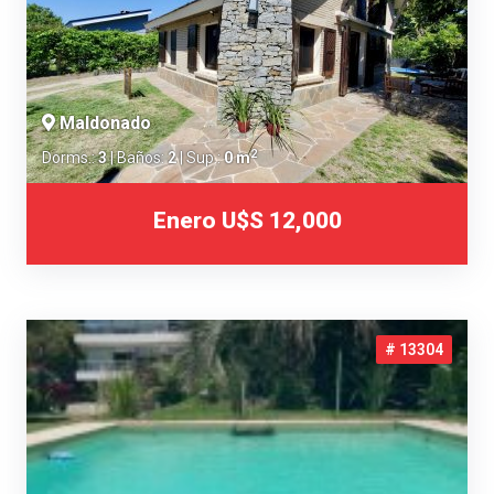
Maldonado
2
Dorms.:
3
| Baños:
2
| Sup.:
0 m
Enero
U$S 12,000
# 13304