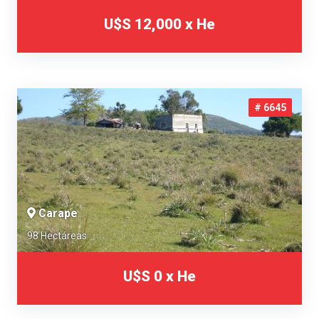
U$S 12,000 x He
# 6645
Carape
98 Hectáreas
U$S 0 x He