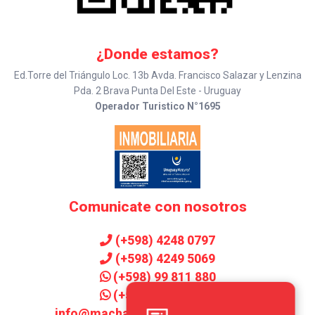
¿Donde estamos?
Ed.Torre del Triángulo Loc. 13b Avda. Francisco Salazar y Lenzina
Pda. 2 Brava Punta Del Este - Uruguay
Operador Turistico N°1695
Comunicate con nosotros
(+598) 4248 0797
(+598) 4249 5069
(+598) 99 811 880
(+598) 99 906 143
¿BUSCAS UNA
info@machadoinmobiliaria.com.uy