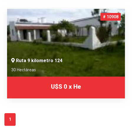
# 10908
Ruta 9 kilometro 124
30 Hectáreas
U$S 0 x He
1