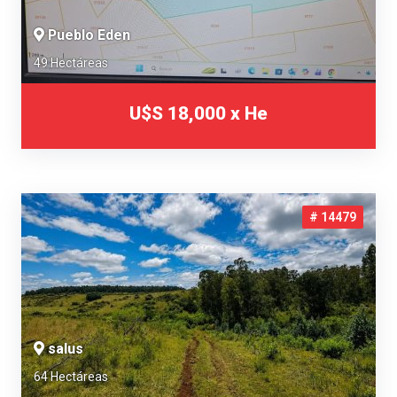
Pueblo Eden
49 Hectáreas
U$S 18,000 x He
# 14479
salus
64 Hectáreas