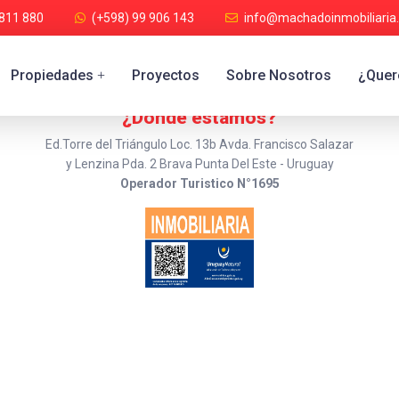
 811 880
(+598) 99 906 143
info@machadoinmobiliaria
Propiedades
Proyectos
Sobre Nosotros
¿Quere
+
¿Donde estamos?
Ed.Torre del Triángulo Loc. 13b Avda. Francisco Salazar
y Lenzina Pda. 2 Brava Punta Del Este - Uruguay
Operador Turistico N°1695