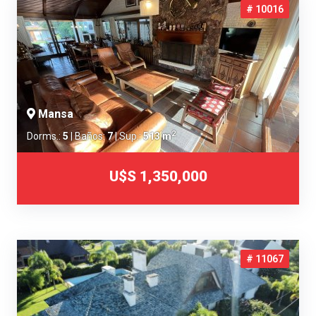
# 10016
Mansa
2
Dorms.:
5
| Baños:
7
| Sup.:
513 m
U$S 1,350,000
# 11067