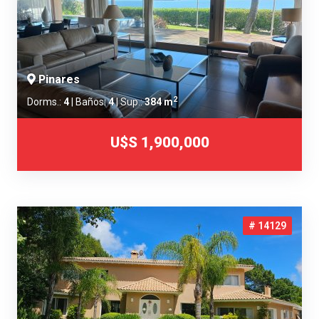
Pinares
2
Dorms.:
4
| Baños:
4
| Sup.:
384 m
U$S 1,900,000
# 14129