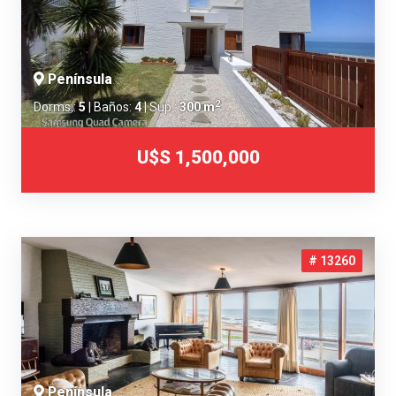
Península
2
Dorms.:
5
| Baños:
4
| Sup.:
300 m
U$S 1,500,000
# 13260
Península