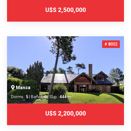
U$S 2,500,000
# 8052
Mansa
2
Dorms.:
5
| Baños:
6
| Sup.:
444 m
U$S 2,200,000