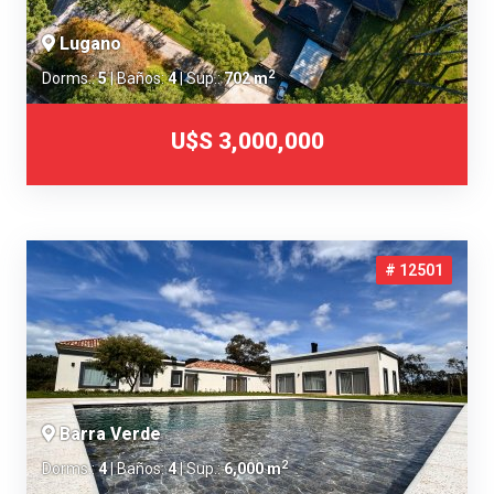
Lugano
2
Dorms.:
5
| Baños:
4
| Sup.:
702 m
U$S 3,000,000
# 12501
Barra Verde
2
Dorms.:
4
| Baños:
4
| Sup.:
6,000 m