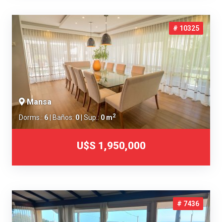
# 10325
Mansa
2
Dorms.:
6
| Baños:
0
| Sup.:
0 m
U$S 1,950,000
# 7436