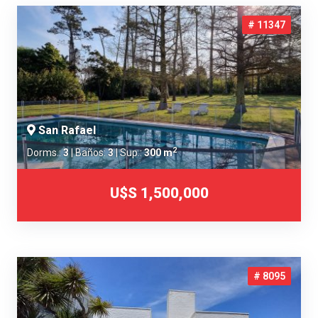
# 11347
San Rafael
2
Dorms.:
3
| Baños:
3
| Sup.:
300 m
U$S 1,500,000
# 8095