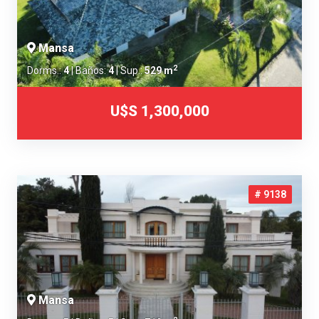
Mansa
2
Dorms.:
4
| Baños:
4
| Sup.:
529 m
U$S 1,300,000
# 9138
Mansa