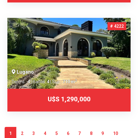
# 4222
Lugano
2
Dorms.:
4
| Baños:
4
| Sup.:
710 m
U$S 1,290,000
1
2
3
4
5
6
7
8
9
10