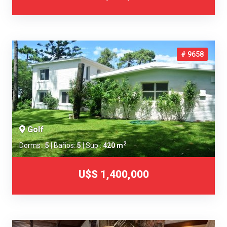
# 9658
Golf
2
Dorms.:
5
| Baños:
5
| Sup.:
420 m
U$S 1,400,000