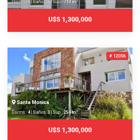
2
Dorms.:
5
| Baños:
5
| Sup.:
710 m
U$S 1,300,000
# 12056
Santa Monica
2
Dorms.:
4
| Baños:
3
| Sup.:
254 m
U$S 1,300,000