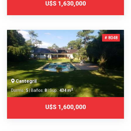
U$S 1,630,000
# 8048
Cantegril
2
Dorms.:
5
| Baños:
8
| Sup.:
434 m
U$S 1,600,000