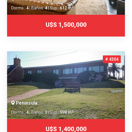
2
Dorms.:
4
| Baños:
4
| Sup.:
612 m
U$S 1,500,000
# 4304
Península
2
Dorms.:
4
| Baños:
3
| Sup.:
998 m
U$S 1,400,000