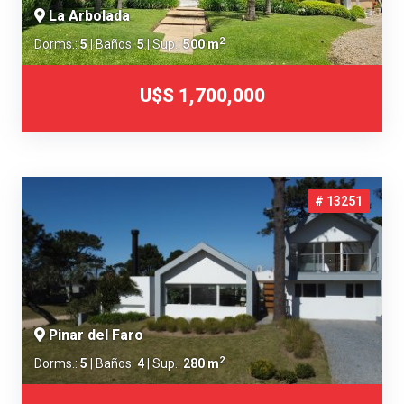
La Arbolada
2
Dorms.:
5
| Baños:
5
| Sup.:
500 m
U$S 1,700,000
# 13251
Pinar del Faro
2
Dorms.:
5
| Baños:
4
| Sup.:
280 m