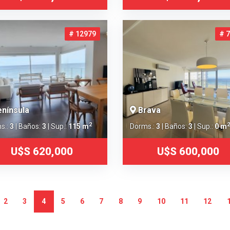
# 12979
# 
nínsula
Brava
2
2
s.:
3
| Baños:
3
| Sup.:
115 m
Dorms.:
3
| Baños:
3
| Sup.:
0 m
U$S 620,000
U$S 600,000
2
3
4
5
6
7
8
9
10
11
12