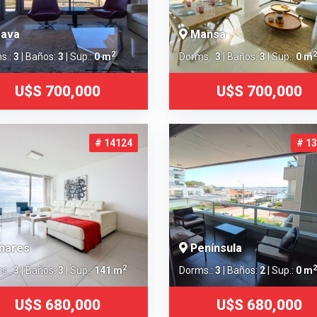
ava
Mansa
2
2
s.:
3
| Baños:
3
| Sup.:
0 m
Dorms.:
3
| Baños:
3
| Sup.:
0 m
U$S 700,000
U$S 700,000
# 14124
# 1
nares
Península
2
2
s.:
3
| Baños:
3
| Sup.:
141 m
Dorms.:
3
| Baños:
2
| Sup.:
0 m
U$S 680,000
U$S 680,000