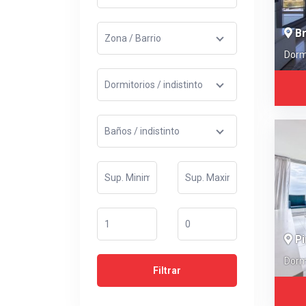
Br
Dorm
Pi
Dorm