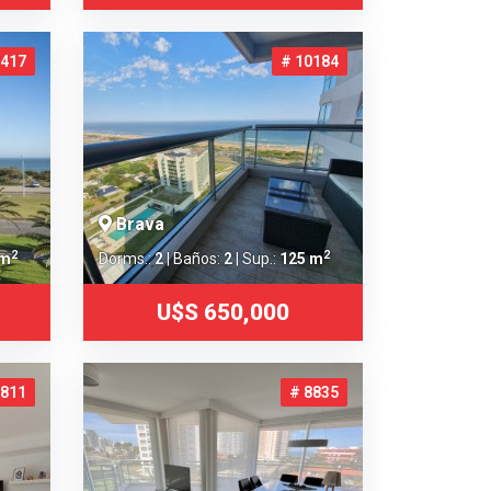
3417
# 10184
Brava
2
2
 m
Dorms.:
2
| Baños:
2
| Sup.:
125 m
U$S 650,000
1811
# 8835