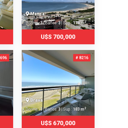
Mansa
2
Dorms.:
3
| Baños:
3
| Sup.:
178 m
U$S 700,000
3696
# 8216
Brava
2
Dorms.:
3
| Baños:
3
| Sup.:
183 m
U$S 670,000