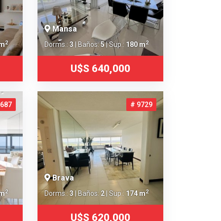
Mansa
2
2
 m
Dorms.:
3
| Baños:
5
| Sup.:
180 m
U$S 640,000
8687
# 9729
Brava
2
2
 m
Dorms.:
3
| Baños:
2
| Sup.:
174 m
U$S 620,000