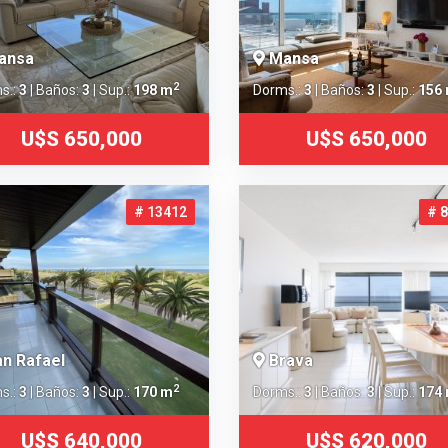
ansa
Mansa
2
s.:
3
| Baños:
3
| Sup.:
198 m
Dorms.:
3
| Baños:
3
| Sup.:
156
U$S 650,000
U$S 650,000
# 13412
# 
n Rafael
Brava
2
s.:
3
| Baños:
3
| Sup.:
170 m
Dorms.:
3
| Baños:
3
| Sup.:
174
U$S 640,000
U$S 620,000