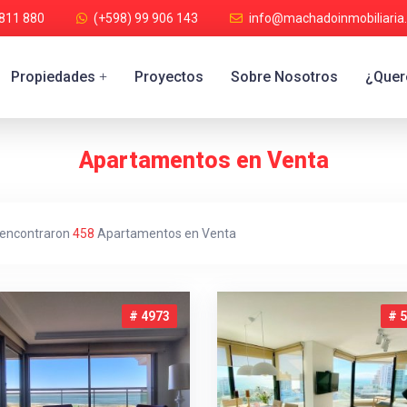
 811 880
(+598) 99 906 143
info@machadoinmobiliaria
Propiedades
Proyectos
Sobre Nosotros
¿Quere
+
Apartamentos en Venta
 encontraron
458
Apartamentos en Venta
# 4973
# 