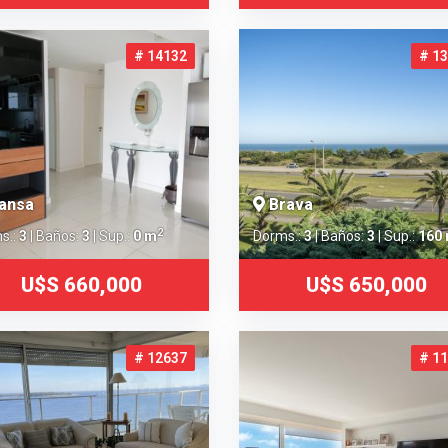
# 14132
# 1
ansa
Brava
2
s.:
3
| Baños:
3
| Sup.:
0 m
Dorms.:
3
| Baños:
3
| Sup.:
160
U$S 660,000
U$S 650,000
# 12637
# 1