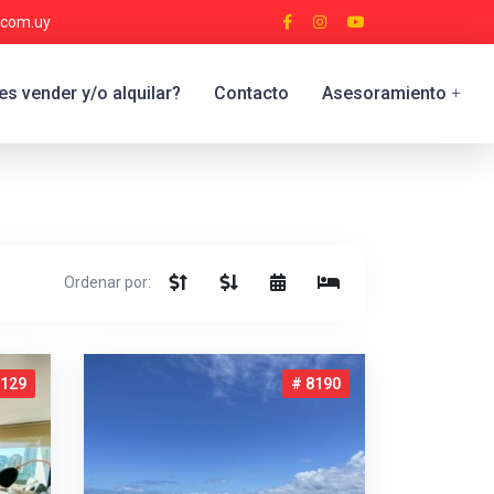
.com.uy
s vender y/o alquilar?
Contacto
Asesoramiento
+
Ordenar por:
5129
# 8190