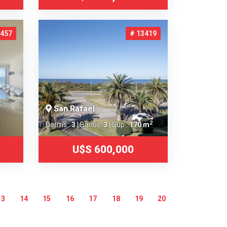
7457
# 13419
San Rafael
2
Dorms.:
3
| Baños:
3
| Sup.:
170 m
U$S 600,000
13
14
15
16
17
18
19
20
21
22