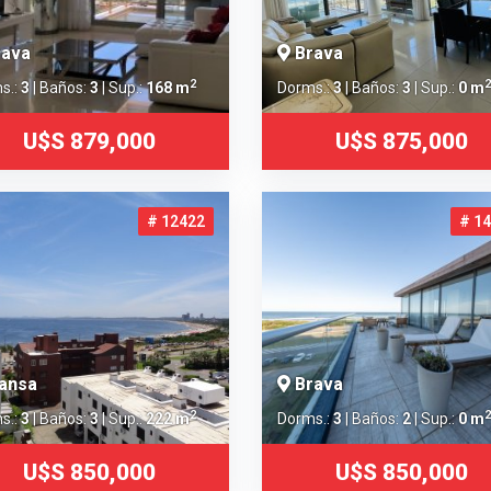
ava
Brava
2
2
s.:
3
| Baños:
3
| Sup.:
168 m
Dorms.:
3
| Baños:
3
| Sup.:
0 m
U$S 879,000
U$S 875,000
# 12422
# 1
ansa
Brava
2
2
s.:
3
| Baños:
3
| Sup.:
222 m
Dorms.:
3
| Baños:
2
| Sup.:
0 m
U$S 850,000
U$S 850,000