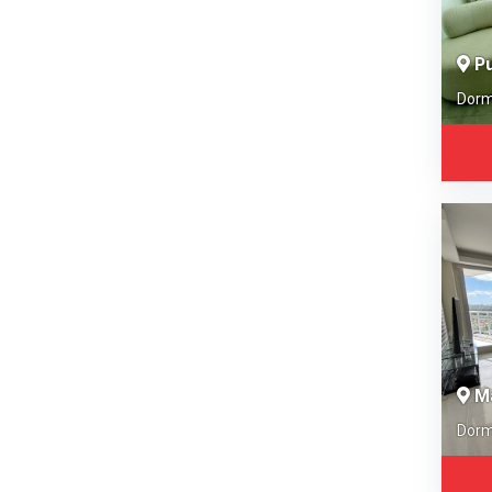
Pu
Dorm
M
Dorm