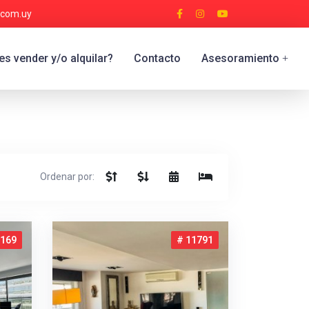
.com.uy
s vender y/o alquilar?
Contacto
Asesoramiento
+
Ordenar por:
9169
# 11791