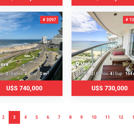
# 3097
# 1
ava
Mansa
2
s.:
2
| Baños:
2
| Sup.:
0 m
Dorms.:
2
| Baños:
4
| Sup.:
164
U$S 740,000
U$S 730,000
2
3
4
5
6
7
8
9
10
11
12