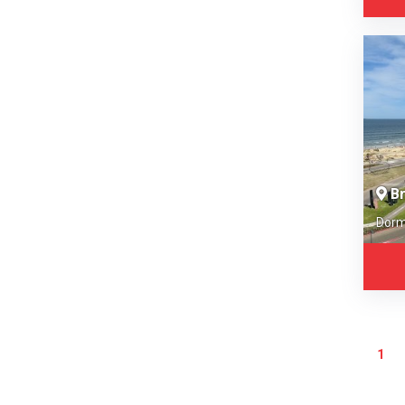
Br
Dorm
1