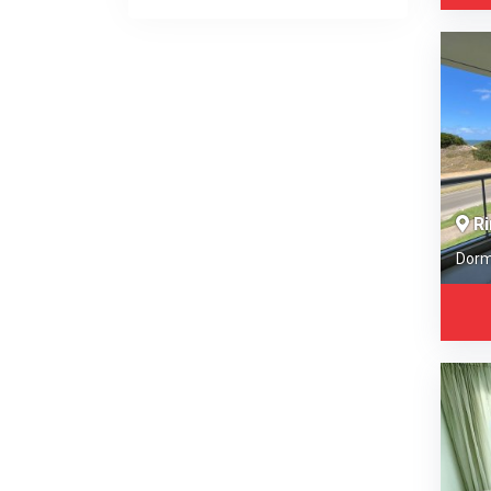
Ri
Dorm