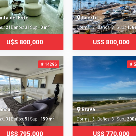
nta del Este
Puerto
2
s.:
2
| Baños:
3
| Sup.:
0 m
Dorms.:
3
| Baños:
3
| Sup.:
158
U$S 800,000
U$S 800,000
# 14296
# 
ansa
Brava
2
s.:
3
| Baños:
5
| Sup.:
159 m
Dorms.:
3
| Baños:
3
| Sup.:
200
U$S 795,000
U$S 770,000