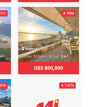
1111
# 7994
Mansa
2
2
 m
Dorms.:
3
| Baños:
3
| Sup.:
0 m
U$S 800,000
2013
# 11675