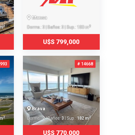
Mansa
2
2
 m
Dorms.:
3
| Baños:
3
| Sup.:
180 m
U$S 799,000
5993
# 14668
Brava
2
2
 m
Dorms.:
2
| Baños:
3
| Sup.:
182 m
U$S 770,000