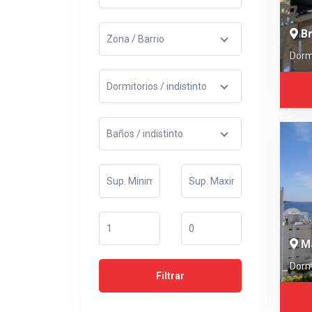
Br
Dorm
M
Dorm