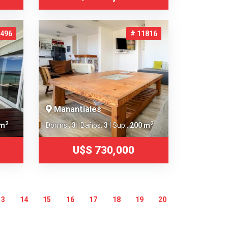
3496
# 11816
Manantiales
2
2
 m
Dorms.:
3
| Baños:
3
| Sup.:
200 m
U$S 730,000
13
14
15
16
17
18
19
20
21
22