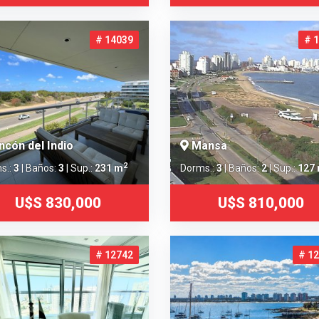
# 14039
# 
ncón del Indio
Mansa
2
s.:
3
| Baños:
3
| Sup.:
231 m
Dorms.:
3
| Baños:
2
| Sup.:
127
U$S 830,000
U$S 810,000
# 12742
# 1