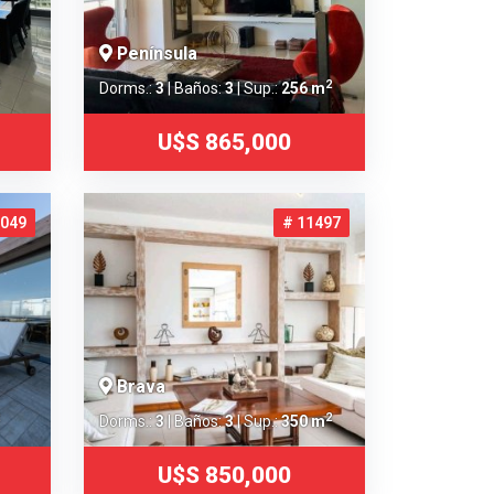
Península
2
Dorms.:
3
| Baños:
3
| Sup.:
256 m
U$S 865,000
4049
# 11497
Brava
2
Dorms.:
3
| Baños:
3
| Sup.:
350 m
U$S 850,000