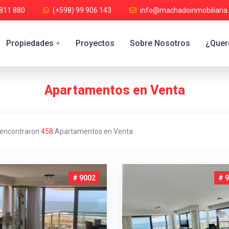
 811 880
(+598) 99 906 143
info@machadoinmobiliaria
Propiedades
Proyectos
Sobre Nosotros
¿Quere
+
Apartamentos en Venta
 encontraron
458
Apartamentos en Venta
# 9002
# 