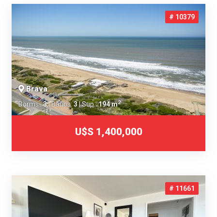
# 10379
Brava
2
Dorms.:
3
| Baños:
3
| Sup.:
194 m
U$S 1,400,000
# 11661