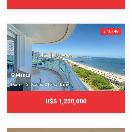
# 10149
Mansa
2
Dorms.:
3
| Baños:
3
| Sup.:
0 m
U$S 1,250,000