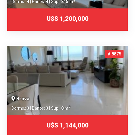
2
Dorms.:
4
| Baños:
4
| Sup.:
215 m
U$S 1,200,000
# 8875
Brava
2
Dorms.:
3
| Baños:
3
| Sup.:
0 m
U$S 1,144,000