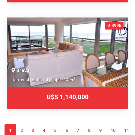
# 4995
Brava
2
Dorms.:
4
| Baños:
4
| Sup.:
214 m
U$S 1,140,000
1
2
3
4
5
6
7
8
9
10
11