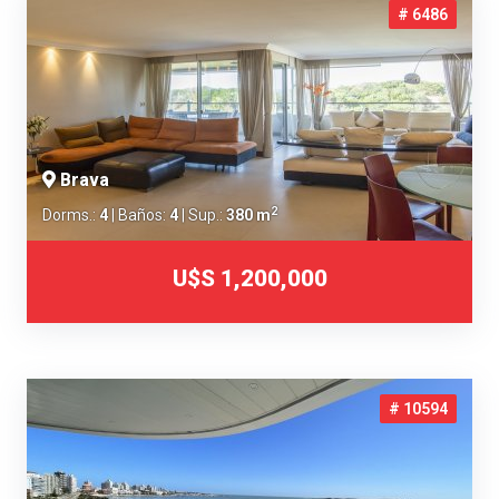
# 6486
Brava
2
Dorms.:
4
| Baños:
4
| Sup.:
380 m
U$S 1,200,000
# 10594