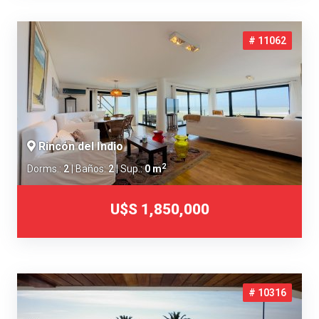
# 11062
Rincón del Indio
2
Dorms.:
2
| Baños:
2
| Sup.:
0 m
U$S 1,850,000
# 10316