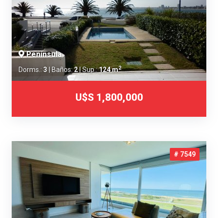
Península
2
Dorms.:
3
| Baños:
2
| Sup.:
124 m
U$S 1,800,000
# 7549