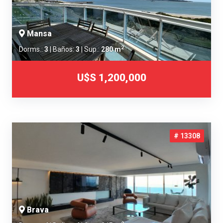
Mansa
2
Dorms.:
3
| Baños:
3
| Sup.:
280 m
U$S 1,200,000
# 13308
Brava