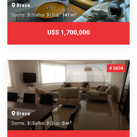
Brava
2
Dorms.:
3
| Baños:
3
| Sup.:
141 m
U$S 1,700,000
# 6654
Brava
2
Dorms.:
3
| Baños:
3
| Sup.:
0 m