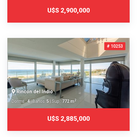
U$S 2,900,000
# 10253
Rincón del Indio
2
Dorms.:
4
| Baños:
5
| Sup.:
772 m
U$S 2,885,000