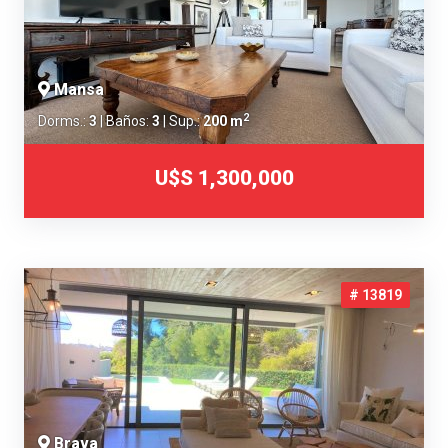
Mansa
2
Dorms.:
3
| Baños:
3
| Sup.:
200 m
U$S 1,300,000
# 13819
Brava