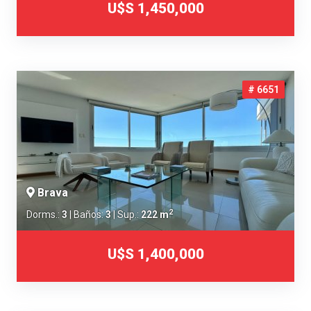
U$S 1,450,000
# 6651
Brava
2
Dorms.:
3
| Baños:
3
| Sup.:
222 m
U$S 1,400,000