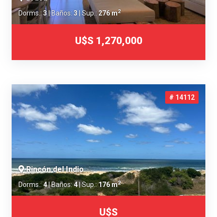
2
Dorms.:
3
| Baños:
3
| Sup.:
276 m
U$S 1,270,000
# 14112
Rincón del Indio
2
Dorms.:
4
| Baños:
4
| Sup.:
176 m
U$S