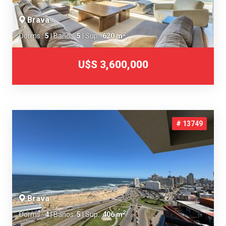
Brava
2
Dorms.:
5
| Baños:
5
| Sup.:
620 m
U$S 3,600,000
# 13749
Brava
2
Dorms.:
4
| Baños:
5
| Sup.:
406 m