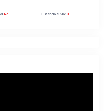
Mar
No
Distancia al Mar
0