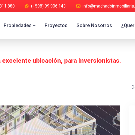
 811 880
(+598) 99 906 143
info@machadoinmobiliaria
Propiedades
Proyectos
Sobre Nosotros
¿Quere
+
 excelente ubicación, para Inversionistas.
D