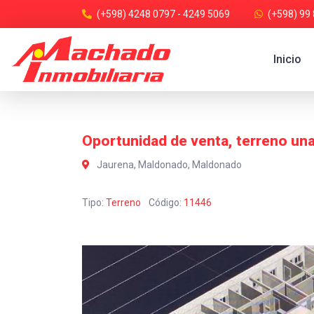
(+598) 4248 0797 - 4249 5069
(+598) 99
Inicio
Oportunidad de venta, terreno una
Jaurena, Maldonado, Maldonado
Tipo:
Terreno
Código:
11446