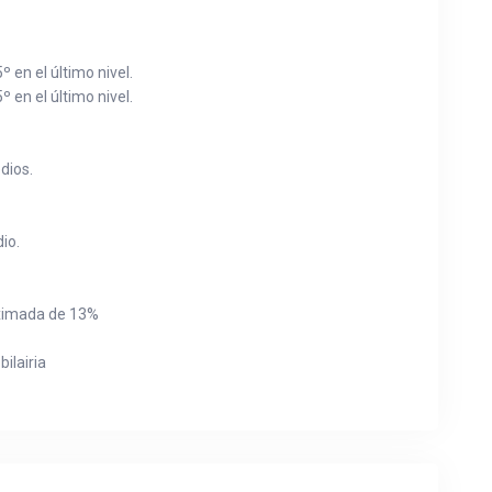
 en el último nivel.
 en el último nivel.
dios.
io.
oximada de 13%
ilairia