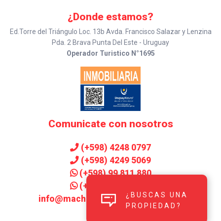
¿Donde estamos?
Ed.Torre del Triángulo Loc. 13b Avda. Francisco Salazar y Lenzina
Pda. 2 Brava Punta Del Este - Uruguay
Operador Turistico N°1695
Comunicate con nosotros
(+598) 4248 0797
(+598) 4249 5069
(+598) 99 811 880
(+598) 99 906 143
¿BUSCAS UNA
info@machadoinmobiliaria.com.uy
PROPIEDAD?