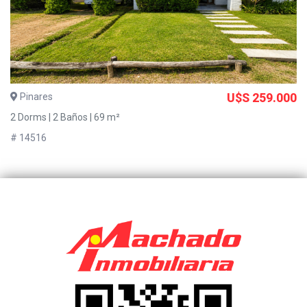
Pinares
U$S 259.000
2 Dorms | 2 Baños | 69 m²
# 14516