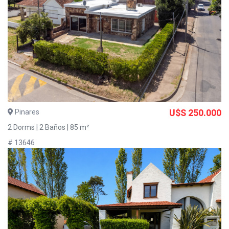
Pinares
U$S 250.000
2 Dorms | 2 Baños | 85 m²
# 13646