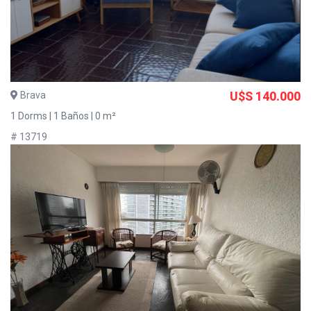
Brava
U$S 140.000
1 Dorms | 1 Baños | 0 m²
# 13719