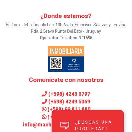
¿Donde estamos?
Ed.Torre del Triángulo Loc. 13b Avda. Francisco Salazar y Lenzina
Pda. 2 Brava Punta Del Este - Uruguay
Operador Turistico N°1695
Comunicate con nosotros
(+598) 4248 0797
(+598) 4249 5069
(+598) 99 811 880
(+598) 99 906 143
¿BUSCAS UNA
info@machadoinmobiliaria.com.uy
PROPIEDAD?