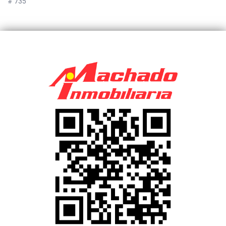
# 735