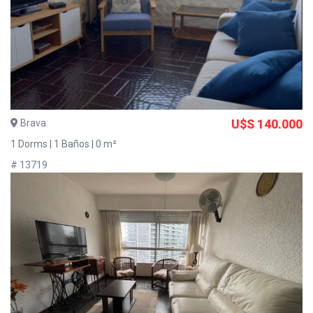
Brava
U$S 140.000
1 Dorms | 1 Baños | 0 m²
# 13719