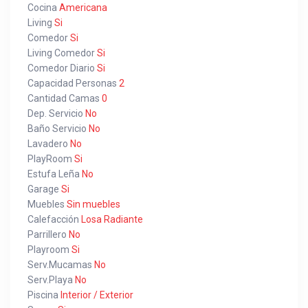
Cocina
Americana
Living
Si
Comedor
Si
Living Comedor
Si
Comedor Diario
Si
Capacidad Personas
2
Cantidad Camas
0
Dep. Servicio
No
Baño Servicio
No
Lavadero
No
PlayRoom
Si
Estufa Leña
No
Garage
Si
Muebles
Sin muebles
Calefacción
Losa Radiante
Parrillero
No
Playroom
Si
Serv.Mucamas
No
Serv.Playa
No
Piscina
Interior / Exterior