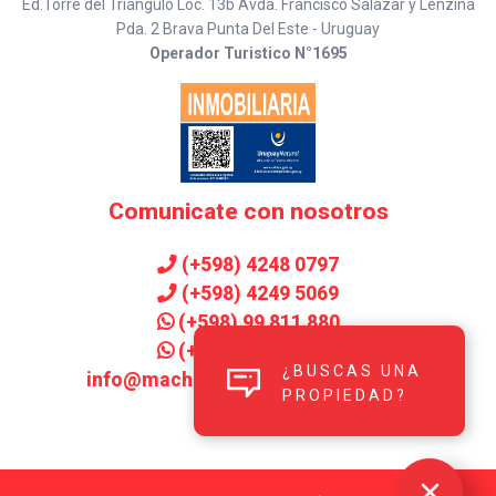
Ed.Torre del Triángulo Loc. 13b Avda. Francisco Salazar y Lenzina
Pda. 2 Brava Punta Del Este - Uruguay
Operador Turistico N°1695
Comunicate con nosotros
(+598) 4248 0797
(+598) 4249 5069
(+598) 99 811 880
(+598) 99 906 143
¿BUSCAS UNA
info@machadoinmobiliaria.com.uy
PROPIEDAD?