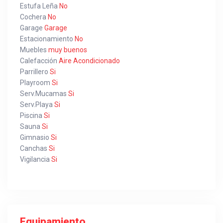
Estufa Leña
No
Cochera
No
Garage
Garage
Estacionamiento
No
Muebles
muy buenos
Calefacción
Aire Acondicionado
Parrillero
Si
Playroom
Si
Serv.Mucamas
Si
Serv.Playa
Si
Piscina
Si
Sauna
Si
Gimnasio
Si
Canchas
Si
Vigilancia
Si
Equipamiento