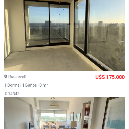
Roosevelt
U$S 175.000
1 Dorms | 1 Baños | 0 m²
# 14343