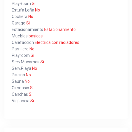
PlayRoom
Si
Estufa Leña
No
Cochera
No
Garage
Si
Estacionamiento
Estacionamiento
Muebles
basicos
Calefacción
Eléctrica con radiadores
Parrillero
No
Playroom
Si
Serv.Mucamas
Si
Serv.Playa
No
Piscina
No
Sauna
No
Gimnasio
Si
Canchas
Si
Vigilancia
Si