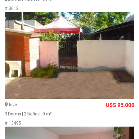
# 3612
Inve
U$S 95.000
3 Dorms | 2 Baños | 0 m²
# 13495