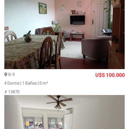
B-9
U$S 100.000
4 Dorms | 1 Baños | 0 m²
# 13870