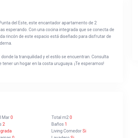
Punta del Este, este encantador apartamento de 2
bas esperando. Con una cocina integrada que se conecta de
da rincón de este espacio está diseñado para disfrutar de
oderna.
 donde la tranquilidad y el estilo se encuentran. Consulta
e tener un hogar en la costa uruguaya. ¡Te esperamos!
l Mar
0
Total m2
0
s
2
Baños
1
egrada
Living Comedor
Si
Camas
0
Lavadero
Si