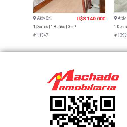
Aidy Grill
U$S 140.000
Aidy G
1 Dorms | 1 Baños | 0 m²
1 Dorms
# 11547
# 1396