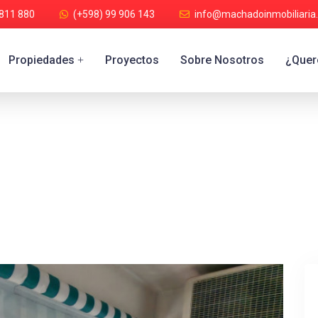
 811 880
(+598) 99 906 143
info@machadoinmobiliaria
Propiedades
Proyectos
Sobre Nosotros
¿Quere
+