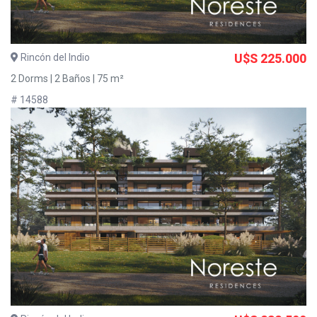
Rincón del Indio
U$S 225.000
2 Dorms | 2 Baños | 75 m²
# 14588