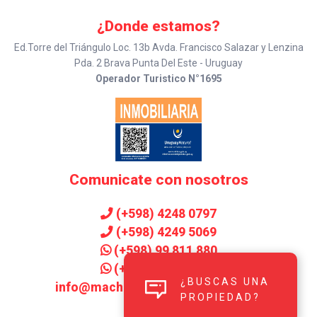
¿Donde estamos?
Ed.Torre del Triángulo Loc. 13b Avda. Francisco Salazar y Lenzina
Pda. 2 Brava Punta Del Este - Uruguay
Operador Turistico N°1695
Comunicate con nosotros
(+598) 4248 0797
(+598) 4249 5069
(+598) 99 811 880
(+598) 99 906 143
¿BUSCAS UNA
info@machadoinmobiliaria.com.uy
PROPIEDAD?