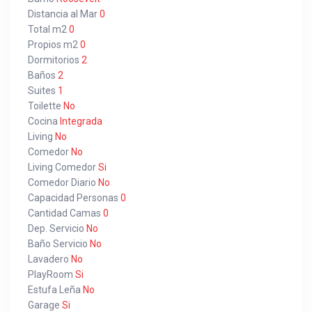
Distancia al Mar
0
Total m2
0
Propios m2
0
Dormitorios
2
Baños
2
Suites
1
Toilette
No
Cocina
Integrada
Living
No
Comedor
No
Living Comedor
Si
Comedor Diario
No
Capacidad Personas
0
Cantidad Camas
0
Dep. Servicio
No
Baño Servicio
No
Lavadero
No
PlayRoom
Si
Estufa Leña
No
Garage
Si