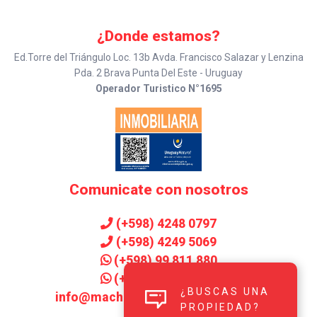
¿Donde estamos?
Ed.Torre del Triángulo Loc. 13b Avda. Francisco Salazar y Lenzina
Pda. 2 Brava Punta Del Este - Uruguay
Operador Turistico N°1695
Comunicate con nosotros
(+598) 4248 0797
(+598) 4249 5069
(+598) 99 811 880
(+598) 99 906 143
¿BUSCAS UNA
info@machadoinmobiliaria.com.uy
PROPIEDAD?