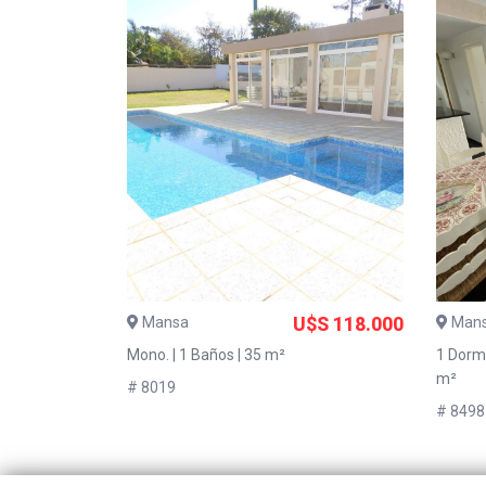
Mansa
U$S 118.000
Man
Mono. | 1 Baños | 35 m²
1 Dorms
m²
# 8019
# 8498