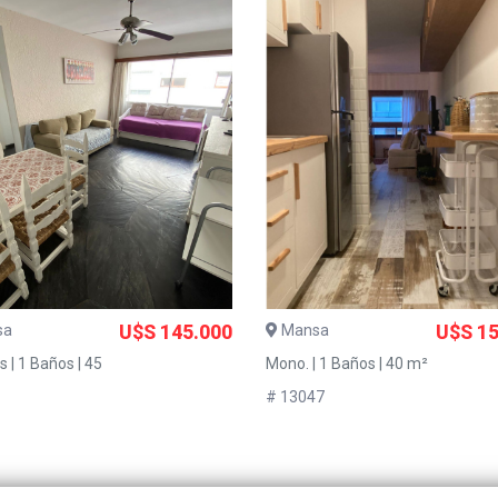
sa
U$S 145.000
Mansa
U$S 15
 | 1 Baños | 45
Mono. | 1 Baños | 40 m²
# 13047