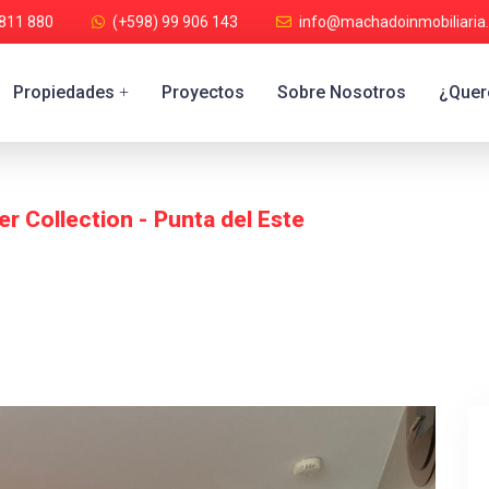
 811 880
(+598) 99 906 143
info@machadoinmobiliaria
Propiedades
Proyectos
Sobre Nosotros
¿Quere
+
 Collection - Punta del Este