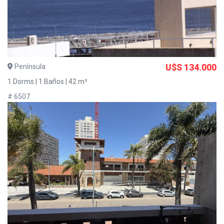
Península
U$S 134.000
1 Dorms | 1 Baños | 42 m²
# 6507