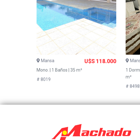
Mansa
U$S 118.000
Man
Mono. | 1 Baños | 35 m²
1 Dorms
m²
# 8019
# 8498