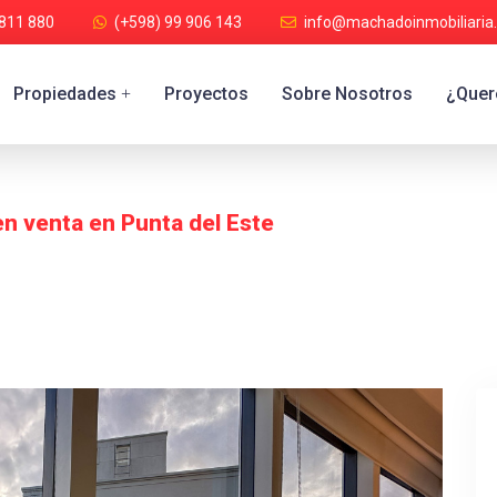
 811 880
(+598) 99 906 143
info@machadoinmobiliaria
Propiedades
Proyectos
Sobre Nosotros
¿Quere
+
n venta en Punta del Este