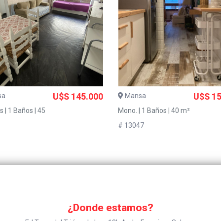
sa
U$S 145.000
Mansa
U$S 15
 | 1 Baños | 45
Mono. | 1 Baños | 40 m²
# 13047
¿Donde estamos?