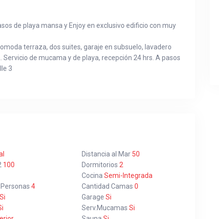
sos de playa mansa y Enjoy en exclusivo edificio con muy
comoda terraza, dos suites, garaje en subsuelo, lavadero
 Servicio de mucama y de playa, recepción 24 hrs. A pasos
lle 3
al
Distancia al Mar
50
2
100
Dormitorios
2
Cocina
Semi-Integrada
 Personas
4
Cantidad Camas
0
Si
Garage
Si
i
Serv.Mucamas
Si
erior
Sauna
Si