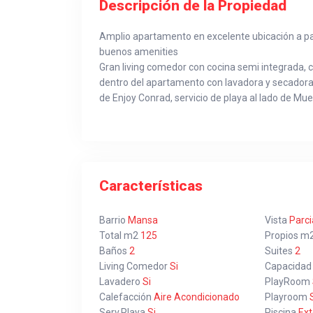
Descripción de la Propiedad
Amplio apartamento en excelente ubicación a pa
buenos amenities
Gran living comedor con cocina semi integrada, 
dentro del apartamento con lavadora y secadora.
de Enjoy Conrad, servicio de playa al lado de Mue
Características
Barrio
Mansa
Vista
Parci
Total m2
125
Propios m
Baños
2
Suites
2
Living Comedor
Si
Capacidad
Lavadero
Si
PlayRoom
Calefacción
Aire Acondicionado
Playroom
S
Serv.Playa
Si
Piscina
Ext