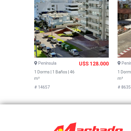
Península
U$S 128.000
Pení
1 Dorms | 1 Baños | 46
1 Dorms
m²
m²
# 14657
# 8635