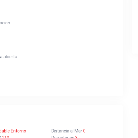
acion.
a abierta.
able Entorno
Distancia al Mar
0
2
110
Dormitorios
3