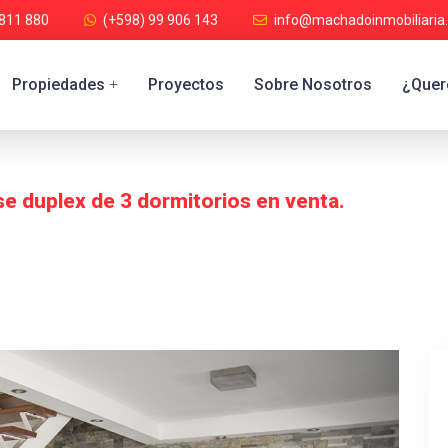
 811 880
(+598) 99 906 143
info@machadoinmobiliaria
Propiedades
Proyectos
Sobre Nosotros
¿Quere
+
 duplex de 3 dormitorios en venta.