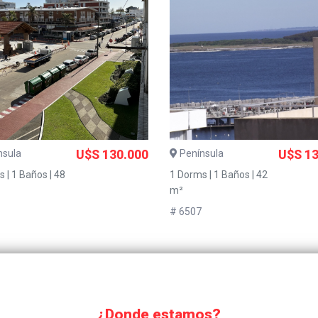
nsula
U$S 130.000
Península
U$S 13
 | 1 Baños | 48
1 Dorms | 1 Baños | 42
m²
# 6507
¿Donde estamos?